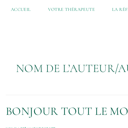
ALLER
ACCUEIL
VOTRE THÉRAPEUTE
LA RÉ
AU
CONTENU
NOM DE L’AUTEUR/A
BONJOUR
BONJOUR TOUT LE MO
TOUT
LE
MONDE !